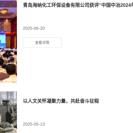
青岛海纳化工环保设备有限公司获评“中国中冶2024
2025-06-20
查看详情
以人文关怀凝聚力量，共赴奋斗征程
2025-05-13