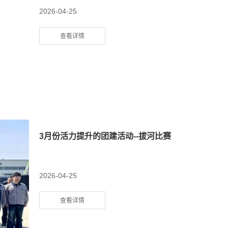
2026-04-25
查看详情
3月份活力提升的团建活动--拔河比赛
2026-04-25
查看详情