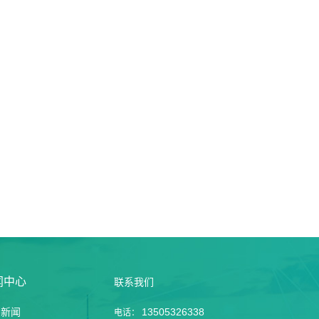
闻中心
联系我们
司新闻
13505326338
电话：