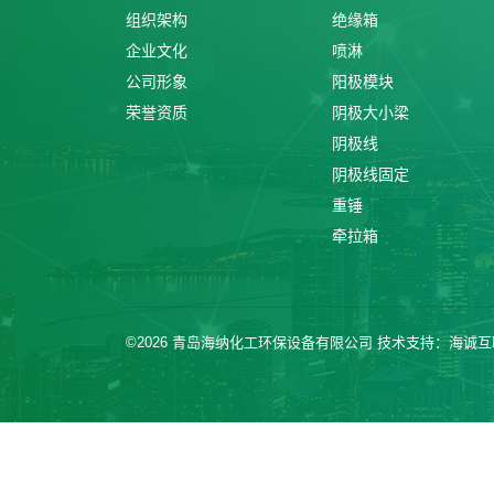
组织架构
绝缘箱
企业文化
喷淋
公司形象
阳极模块
荣誉资质
阴极大小梁
阴极线
阴极线固定
重锤
牵拉箱
©2026 青岛海纳化工环保设备有限公司
技术支持：海诚