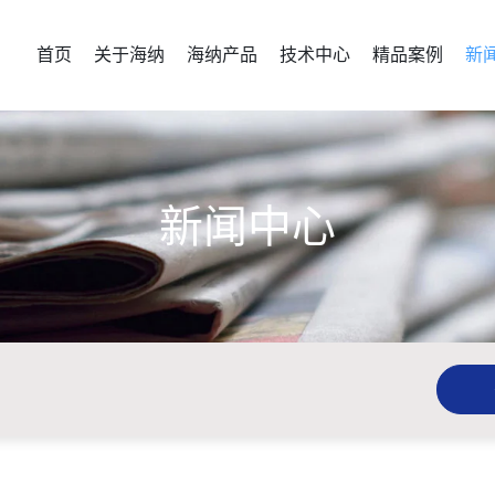
首页
关于海纳
海纳产品
技术中心
精品案例
新
新闻中心
新闻中心