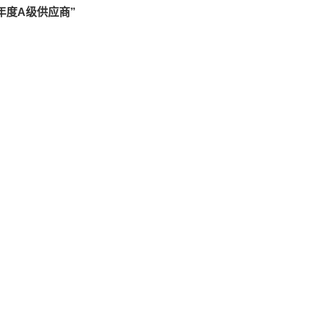
年度A级供应商”