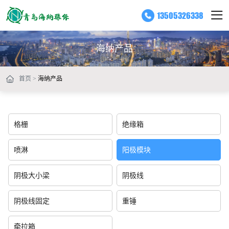
绝
13505326338
缘
箱
海纳产品
海纳产品
板
帽
首页
海纳产品
格栅
绝缘箱
喷淋
阳极模块
阴极大小梁
阴极线
阴极线固定
重锤
牵拉箱