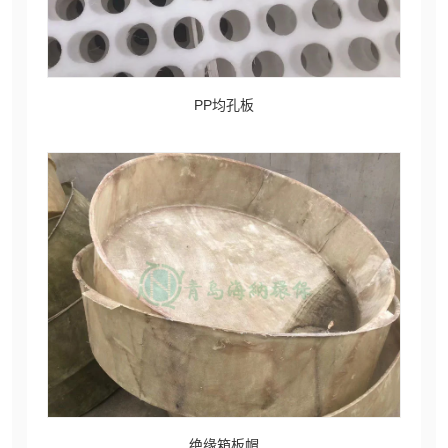
PP均孔板
绝缘箱板帽