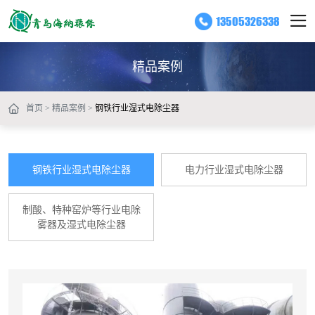
钢
13505326338
铁
行
精品案例
精品案例
业
湿
首页
精品案例
钢铁行业湿式电除尘器
式
电
钢铁行业湿式电除尘器
电力行业湿式电除尘器
除
尘
制酸、特种窑炉等行业电除
器
雾器及湿式电除尘器