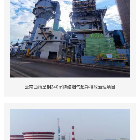
云南曲靖呈钢240㎡烧结烟气超净排放治理项目