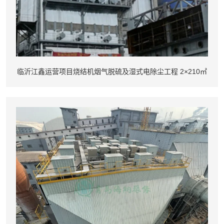
临沂江鑫运营项目烧结机烟气脱硫及湿式电除尘工程 2×210㎡