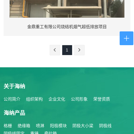
金鼎重工有限公司烧结机烟气超低排放项目
1
关于海纳
公司简介
组织架构
企业文化
公司形象
荣誉资质
海纳产品
格栅
绝缘箱
喷淋
阳极模块
阴极大小梁
阴极线
阴极线固定
重锤
牵拉箱