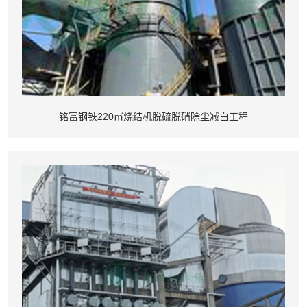
铭富钢铁220㎡烧结机脱硫脱硝除尘减白工程