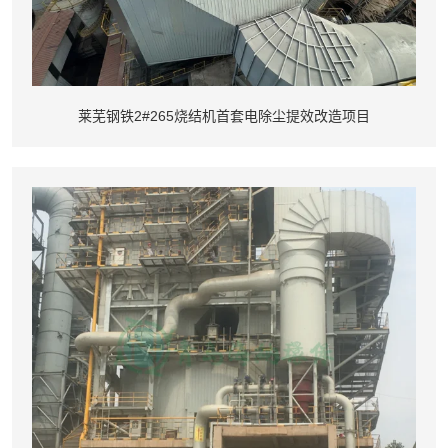
莱芜钢铁2#265烧结机首套电除尘提效改造项目